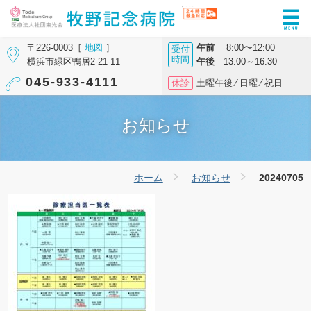
〒226-0003［
地図
］
午前
8:00〜12:00
受付
時間
横浜市緑区鴨居2-21-11
午後
13:00～16:30
045-933-4111
休診
土曜午後 ⁄ 日曜 ⁄ 祝日
お知らせ
ホーム
お知らせ
20240705