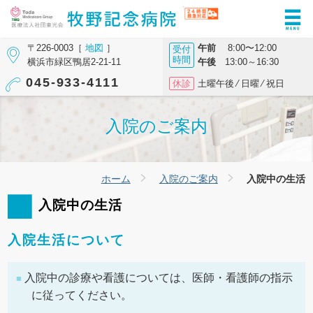
〒226-0003［
地図
］
午前
8:00〜12:00
受付
時間
横浜市緑区鴨居2-21-11
午後
13:00～16:30
045-933-4111
休診
土曜午後 ⁄ 日曜 ⁄ 祝日
入院のご案内
ホーム
入院のご案内
入院中の生活
入院中の生活
入院生活について
入院中の診療や看護については、医師・看護師の指示
に従ってください。