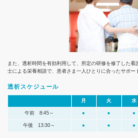
また、透析時間を有効利用して、所定の研修を修了した看
士による栄養相談で、患者さま一人ひとりに合ったサポー
透析スケジュール
月
火
水
午前 8:45～
●
●
●
午後 13:30～
●
●
●