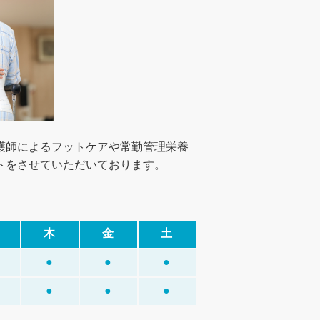
護師によるフットケアや常勤管理栄養
トをさせていただいております。
木
金
土
●
●
●
●
●
●