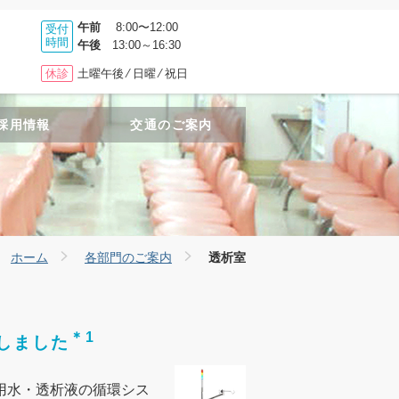
午前
8:00〜12:00
受付
時間
午後
13:00～16:30
休診
土曜午後 ⁄ 日曜 ⁄ 祝日
採用情報
交通のご案内
ホーム
各部門のご案内
透析室
＊1
しました
用水・透析液の循環シス