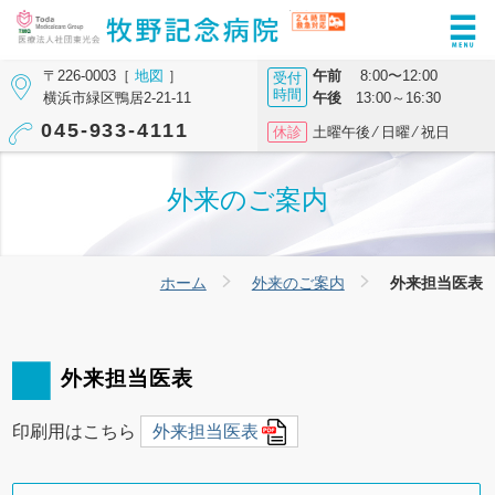
〒226-0003［
地図
］
午前
8:00〜12:00
受付
時間
横浜市緑区鴨居2-21-11
午後
13:00～16:30
045-933-4111
休診
土曜午後 ⁄ 日曜 ⁄ 祝日
外来のご案内
ホーム
外来のご案内
外来担当医表
外来担当医表
印刷用はこちら
外来担当医表