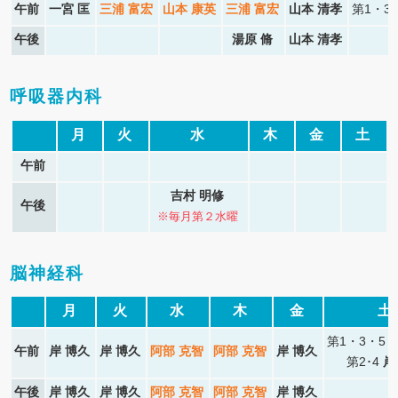
午前
一宮 匡
三浦 富宏
山本 康英
三浦 富宏
山本 清孝
第1・3
午後
湯原 脩
山本 清孝
呼吸器内科
月
火
水
木
金
土
午前
吉村 明修
午後
※毎月第２水曜
脳神経科
月
火
水
木
金
土
第1・3・5
午前
岸 博久
岸 博久
阿部 克智
阿部 克智
岸 博久
第2･4
岸
午後
岸 博久
岸 博久
阿部 克智
阿部 克智
岸 博久