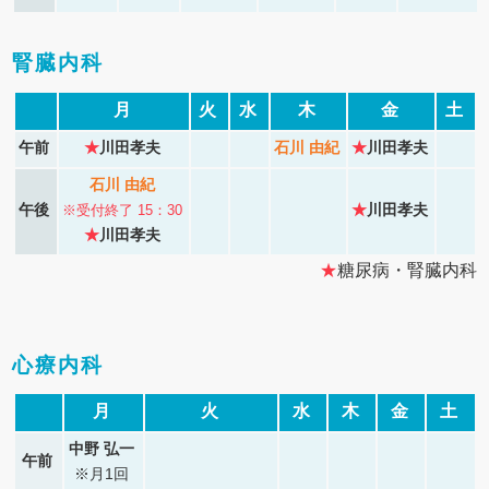
腎臓内科
月
火
水
木
金
土
午前
★
川田孝夫
石川 由紀
★
川田孝夫
石川 由紀
午後
★
川田孝夫
※受付終了 15：30
★
川田孝夫
★
糖尿病・腎臓内科
心療内科
月
火
水
木
金
土
中野 弘一
午前
※月1回