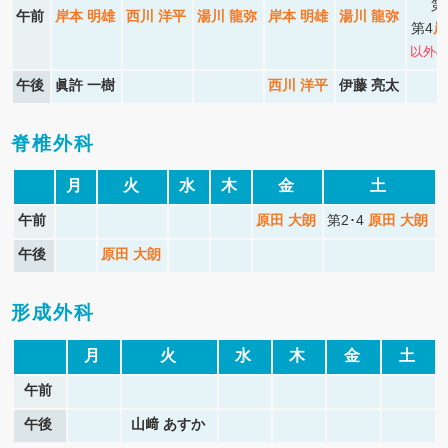
第
午前
岸本 明雄
西川 洋平
湯川 龍弥
岸本 明雄
湯川 龍弥
第4
岸
以外の
午後
眞許 一樹
西川 洋平
伊藤 亮太
脊椎外科
月
火
水
木
金
土
午前
原田 大朗
第2･4
原田 大朗
午後
原田 大朗
形成外科
月
火
水
木
金
土
午前
午後
山﨑 あすか