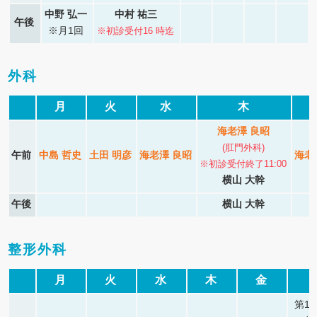
中野 弘一
中村 祐三
午後
※月1回
※初診受付16 時迄
外科
月
火
水
木
海老澤 良昭
(肛門外科)
午前
中島 哲史
土田 明彦
海老澤 良昭
海老
※初診受付終了11:00
横山 大幹
午後
横山 大幹
整形外科
月
火
水
木
金
第1･