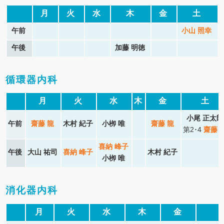
月
火
水
木
金
土
午前
小山 照幸
午後
加藤 明徳
循環器内科
月
火
水
木
金
土
小尾 正太郎
午前
齋藤 龍
木村 紀子
小栁 唯
齋藤 龍
第2･4
齋藤 
喜納 峰子
午後
大山 祐司
喜納 峰子
木村 紀子
小栁 唯
消化器内科
月
火
水
木
金