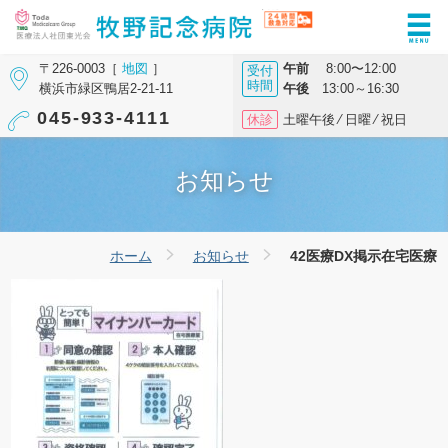
〒226-0003［
地図
］
午前
8:00〜12:00
受付
時間
横浜市緑区鴨居2-21-11
午後
13:00～16:30
045-933-4111
休診
土曜午後 ⁄ 日曜 ⁄ 祝日
お知らせ
ホーム
お知らせ
42医療DX掲示在宅医療