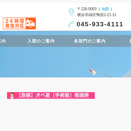
〒226-0003［
地図
］
横浜市緑区鴨居2-21-11
045-933-4111
案内
入院のご案内
各部門のご案内