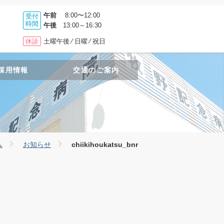
午前
8:00〜12:00
受付
時間
午後
13:00～16:30
休診
土曜午後 ⁄ 日曜 ⁄ 祝日
採用情報
交通のご案内
ム
お知らせ
chiikihoukatsu_bnr