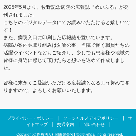
2025年5月より、牧野記念病院の広報誌『めいぷる』が発
刊されました。
こちらのデジタルデータにてお読みいただけると嬉しいで
す！
また、病院入口に印刷した広報誌を置いています。
病院の案内や取り組みは勿論の事、当院で働く職員たちの
活躍やイベントなどもご紹介し、少しでも患者様や地域の
皆様に身近に感じて頂けたらと想いを込めて作成しまし
た。
皆様に末永くご愛読いただける広報誌となるよう努めて参
りますので、よろしくお願いいたします。
プライバシー・ポリシー
ソーシャルメディアポリシー
サ
イトマップ
交通案内
問い合わせ
Copyright © 医療法人社団東光会牧野記念病院 all rights reserved.