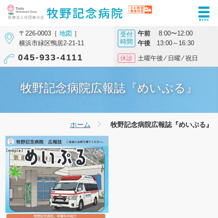
〒226-0003［
地図
］
午前
8:00〜12:00
受付
時間
横浜市緑区鴨居2-21-11
午後
13:00～16:30
045-933-4111
休診
土曜午後 ⁄ 日曜 ⁄ 祝日
牧野記念病院広報誌『めいぷる』
ホーム
牧野記念病院広報誌『めいぷる』