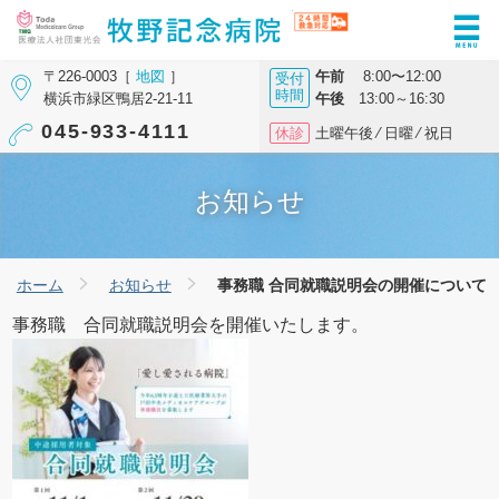
〒226-0003［
地図
］
午前
8:00〜12:00
受付
時間
横浜市緑区鴨居2-21-11
午後
13:00～16:30
045-933-4111
休診
土曜午後 ⁄ 日曜 ⁄ 祝日
お知らせ
ホーム
お知らせ
事務職 合同就職説明会の開催について
事務職 合同就職説明会を開催いたします。