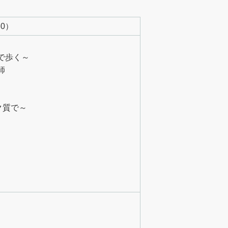
30）
で歩く～
師
ク質で～