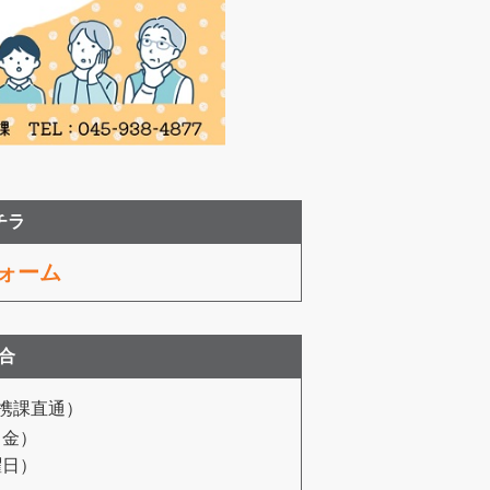
チラ
ォーム
合
携課直通）
～金）
曜日）