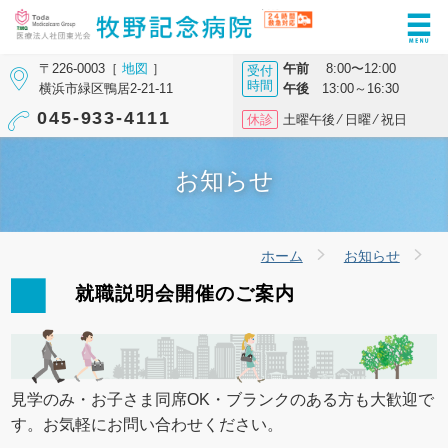
〒226-0003［
地図
］
午前
8:00〜12:00
受付
時間
横浜市緑区鴨居2-21-11
午後
13:00～16:30
045-933-4111
休診
土曜午後 ⁄ 日曜 ⁄ 祝日
お知らせ
ホーム
お知らせ
就職説明会開催のご案内
見学のみ・お子さま同席OK・ブランクのある方も大歓迎で
す。お気軽にお問い合わせください。